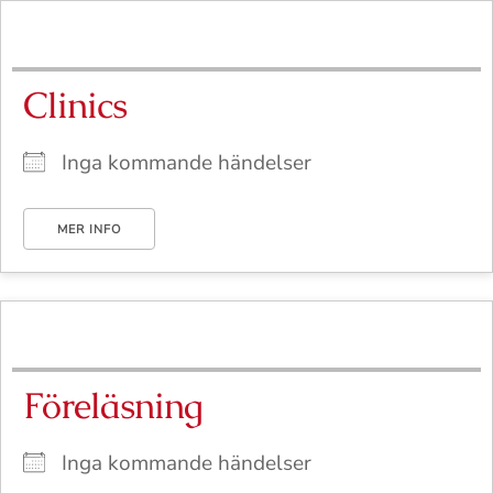
Skip
to
content
Clinics
Inga kommande händelser
MER INFO
Föreläsning
Inga kommande händelser