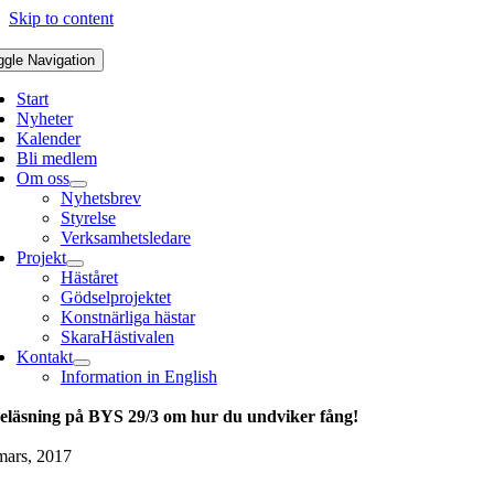
Skip to content
ggle Navigation
Start
Nyheter
Kalender
Bli medlem
Om oss
Nyhetsbrev
Styrelse
Verksamhetsledare
Projekt
Häståret
Gödselprojektet
Konstnärliga hästar
SkaraHästivalen
Kontakt
Information in English
eläsning på BYS 29/3 om hur du undviker fång!
mars, 2017