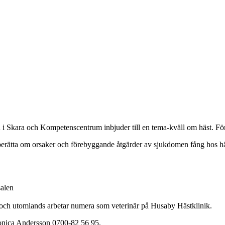
 Skara och Kompetenscentrum inbjuder till en tema-kväll om häst. Föredr
 berätta om orsaker och förebyggande åtgärder av sjukdomen fång hos hä
salen
e och utomlands arbetar numera som veterinär på Husaby Hästklinik.
onica Andersson 0700-82 56 95.