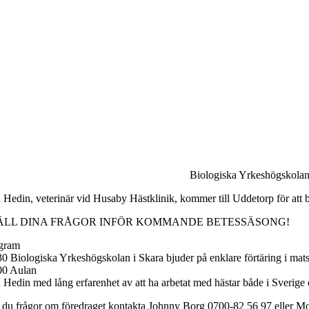
Biologiska Yrkeshögskolan i
n Hedin, veterinär vid Husaby Hästklinik, kommer till Uddetorp för att
ÄLL DINA FRÅGOR INFÖR KOMMANDE BETESSÄSONG!
gram
30 Biologiska Yrkeshögskolan i Skara bjuder på enklare förtäring i mat
00 Aulan
n Hedin med lång erfarenhet av att ha arbetat med hästar både i Sverig
 du frågor om föredraget kontakta Johnny Borg 0700-82 56 97 eller M