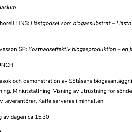
nasium
Thorell HNS:
Hästgödsel som biogassubstrat – Hästn
gvesson SP:
Kostnadseffektiv biogasproduktion – en 
LUNCH
esök och demonstration av Sötåsens biogasanläggnin
ing, Miniutställning, Visning av utrustning för sönde
v leverantörer, Kaffe serveras i minhallen
g av dagen ca 15.30