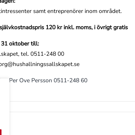
dagen:
tintressenter samt entreprenörer inom området.
 självkostnadspris 120 kr inkl. moms, i övrigt gratis
1 oktober till:
lskapet, tel. 0511-248 00
borg@hushallningssallskapet.se
akta Per Ove Persson 0511-248 60