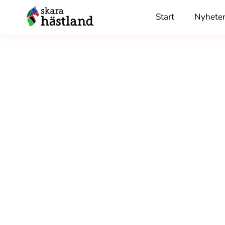
Skip
Start
Nyhete
to
content