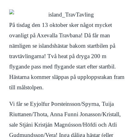
På tisdag den 13 oktober sker något mycket
ovanligt på Axevalla Travbana! Då får man
nämligen se islandshästar bakom startbilen på
travtävlingarna! Två heat på dryga 200 m
flygande pass med flygande start efter startbil.
Hästarna kommer släppas på upploppsrakan fram
till målstolpen.
Vi får se Eyjolfur Þorsteinsson/Spyrna,
Tuija
Riuttanen/Thota,
Anna Funni Jonasson/Kristall,
sale Stjáni Kristján Magnússon/Höfdi och Atli
Gudmundsson/Vera! Inga dåliga hästar (eller