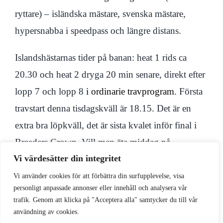
ryttare) – isländska mästare, svenska mästare,
hypersnabba i speedpass och längre distans.
Islandshästarnas tider på banan: heat 1 rids ca
20.30 och heat 2 dryga 20 min senare, direkt efter
lopp 7 och lopp 8
i ordinarie travprogram
. Första
travstart denna tisdagskväll är 18.15. Det är en
extra bra löpkväll, det är sista kvalet inför final i
Breeders Crown. Vill man äta middag på
Vi värdesätter din integritet
travresturangen är det bra att boka bord i förväg.
Kom och kolla på denna sevärda händelse!
Vi använder cookies för att förbättra din surfupplevelse, visa
personligt anpassade annonser eller innehåll och analysera vår
trafik. Genom att klicka på "Acceptera alla" samtycker du till vår
användning av cookies.
Föregående
Nästa