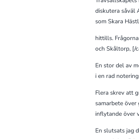
Travsällskapet
diskutera såväl 
som Skara Hästl
hittills. Frågo
och Skåltorp,
[/
En stor del av m
i en rad noterin
Flera skrev att 
samarbete över g
inflytande över
En slutsats jag d