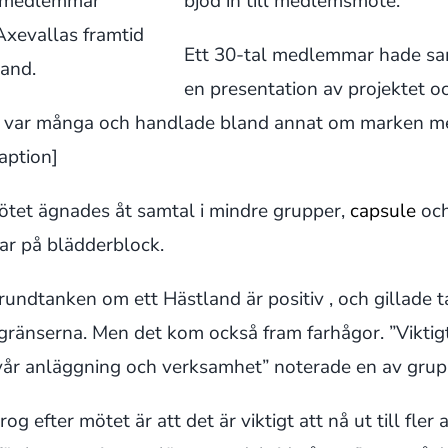
s medlemmar
bjöd in till medlemsmöte.
Axevallas framtid
Ett 30-tal medlemmar hade sam
and.
en presentation av projektet 
rna var många och handlade bland annat om marken m
caption]
ötet ägnades åt samtal i mindre grupper,
capsule
och
gar på blädderblock.
grundtanken om ett Hästland är positiv ,
och gillade 
ränserna. Men det kom också fram farhågor. ”Viktigt
 vår anläggning och verksamhet” noterade en av grup
rog efter mötet är att det är viktigt att nå ut till fle