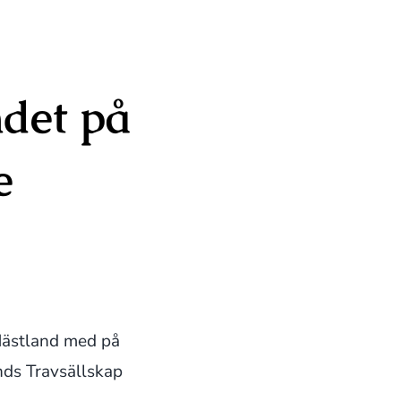
det på
e
Hästland med på
ds Travsällskap