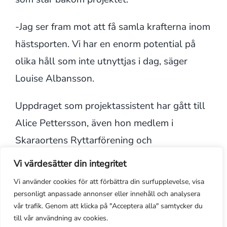
-Jag ser fram mot att få samla krafterna inom
hästsporten. Vi har en enorm potential på
olika håll som inte utnyttjas i dag, säger
Louise Albansson.
Uppdraget som projektassistent har gått till
Alice Pettersson, även hon medlem i
Skaraortens Ryttarförening och
tävlingsryttare. Alice driver eget företag som
Vi värdesätter din integritet
bland arbetar med webbdesign och grafik,
Vi använder cookies för att förbättra din surfupplevelse, visa
och får därmed bland annat sköta hemsidan.
personligt anpassade annonser eller innehåll och analysera
vår trafik. Genom att klicka på "Acceptera alla" samtycker du
-För klubbens del hoppas jag att vi ska åter
till vår användning av cookies.