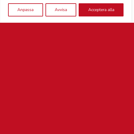
ska få ett renommé som tävlingsklubb.
Anpassa
Avvisa
Acceptera alla
Sedan gillar jag tanken på Axvall som
hästsamhälle, eftersom jag själv bor där,
säger Alice.
Alla tre kommer att jobba deltid med
projektet, som dessutom kommer att kräva
många ideella arbetstimmar, bland annat
från styrgruppen bakom.
Nästa