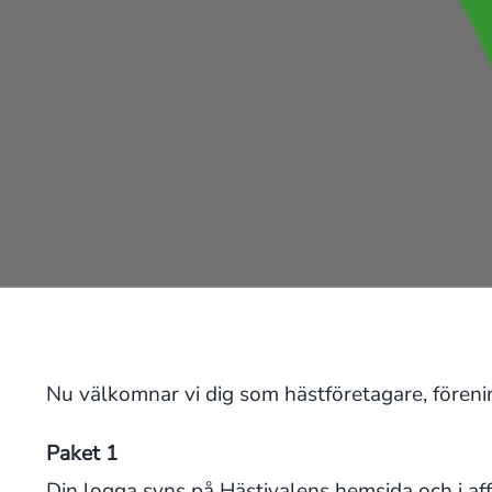
Nu välkomnar vi dig som hästföretagare, förenin
Paket 1
Din logga syns på Hästivalens hemsida och i aff