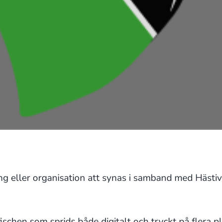
g eller organisation att synas i samband med Hästiva
ischen som sprids både digitalt och tryckt på flera