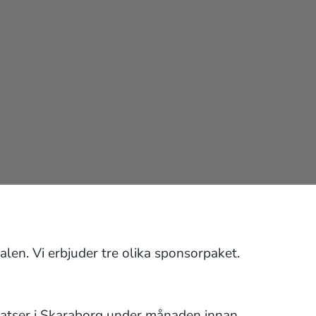
len. Vi erbjuder tre olika sponsorpaket.
 platser i Skaraborg under månaden innan