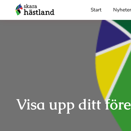
Skip
Start
Nyhete
to
content
Visa upp ditt för