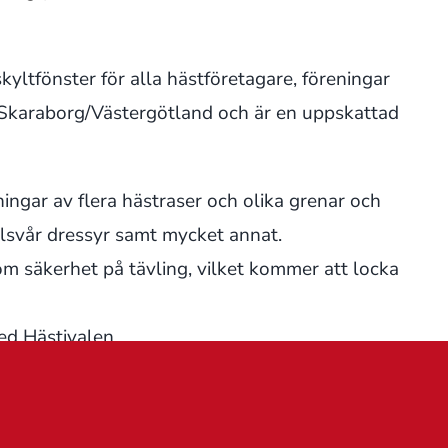
ltfönster för alla hästföretagare, föreningar
a Skaraborg/Västergötland och är en uppskattad
ingar av flera hästraser och olika grenar och
lsvår dressyr samt mycket annat.
m säkerhet på tävling, vilket kommer att locka
ed Hästivalen.
olan har också öppet hus.