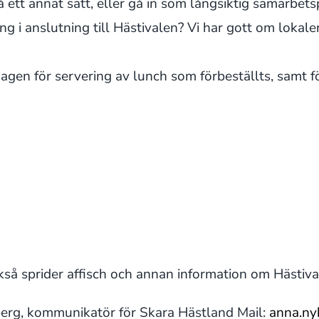
 ett annat sätt, eller gå in som långsiktig samarbetsp
ng i anslutning till Hästivalen? Vi har gott om loka
en för servering av lunch som förbeställts, samt för
så sprider affisch och annan information om Hästival
rg, kommunikatör för Skara Hästland Mail:
anna.ny