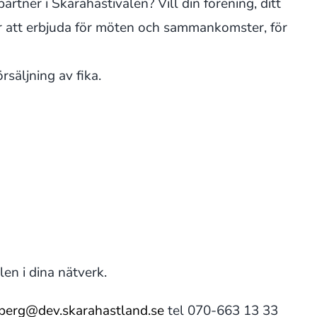
artner i Skarahästivalen? Vill din förening, ditt
ler att erbjuda för möten och sammankomster, för
säljning av fika.
en i dina nätverk.
berg@dev.skarahastland.se
tel 070-663 13 33