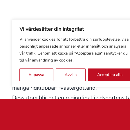
SkaraHästivalen genomförs årligen av Föreninge
Vi värdesätter din integritet
och lärosäten med anknytning till häst i Skara
Vi använder cookies för att förbättra din surfupplevelse, visa
mötesplats.
personligt anpassade annonser eller innehåll och analysera
vår trafik. Genom att klicka på "Acceptera alla" samtycker du
I år genomförs Hästivalen på Axevallatravet lör
till vår användning av cookies.
användningsområden för häst. Dressyrardenner
Anpassa
Avvisa
Acceptera alla
Under dagen ordnar Västergötlands Ridsportförb
många ridklubbar i Västergötland.
Dessutom blir det en regionfinal i ridsportens
Gymnasieskolan Axevalla Hästcentrum har Öppet
SLU-etologen Jenny Yngvesson håller en clinic p