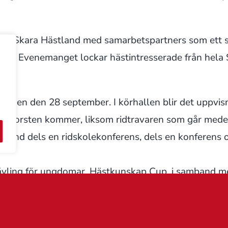
n Skara Hästland med samarbetspartners som ett sky
borg. Evenemanget lockar hästintresserade från hel
dagen den 28 september. I körhallen blir det uppvisn
n Torsten kommer, liksom ridtravaren som går mede
und dels en ridskolekonferens, dels en konferens o
 tävling för ungdomar, Hästkunskap Cup, i samband m
 hus för blivande elever och föräldrar, och Travsk
å temat Inlärning hos häst i teori och praktik.