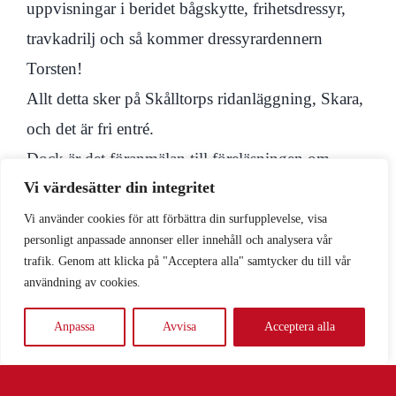
uppvisningar i beridet bågskytte, frihetsdressyr,
travkadrilj och så kommer dressyrardennern
Torsten!
Allt detta sker på Skålltorps ridanläggning, Skara,
och det är fri entré.
Dock är det föranmälan till föreläsningen om
Vi värdesätter din integritet
moderna ridanläggningar.
Läs mer under
Hästivalen.
Vi använder cookies för att förbättra din surfupplevelse, visa
personligt anpassade annonser eller innehåll och analysera vår
trafik. Genom att klicka på "Acceptera alla" samtycker du till vår
användning av cookies.
Anpassa
Avvisa
Acceptera alla
Föregående
Nästa