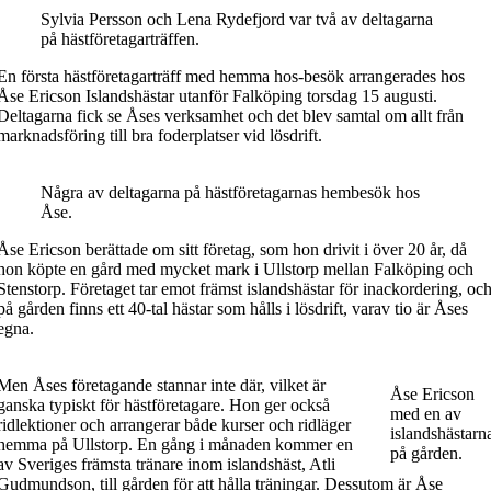
Sylvia Persson och Lena Rydefjord var två av deltagarna
på hästföretagarträffen.
En första hästföretagarträff med hemma hos-besök arrangerades hos
Åse Ericson Islandshästar utanför Falköping torsdag 15 augusti.
Deltagarna fick se Åses verksamhet och det blev samtal om allt från
marknadsföring till bra foderplatser vid lösdrift.
Några av deltagarna på hästföretagarnas hembesök hos
Åse.
Åse Ericson berättade om sitt företag, som hon drivit i över 20 år, då
hon köpte en gård med mycket mark i Ullstorp mellan Falköping och
Stenstorp. Företaget tar emot främst islandshästar för inackordering, oc
på gården finns ett 40-tal hästar som hålls i lösdrift, varav tio är Åses
egna.
Men Åses företagande stannar inte där, vilket är
Åse Ericson
ganska typiskt för hästföretagare. Hon ger också
med en av
ridlektioner och arrangerar både kurser och ridläger
islandshästarn
hemma på Ullstorp. En gång i månaden kommer en
på gården.
av Sveriges främsta tränare inom islandshäst, Atli
Gudmundson, till gården för att hålla träningar. Dessutom är Åse