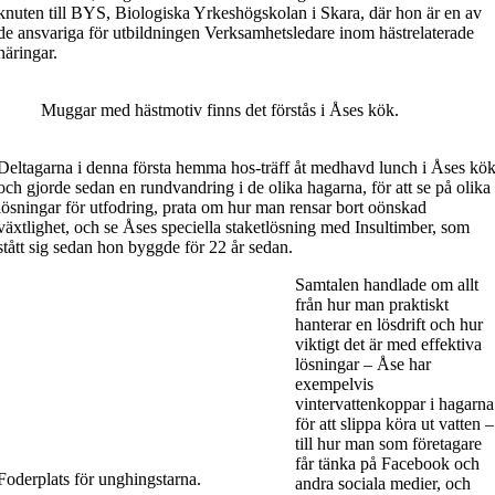
knuten till BYS, Biologiska Yrkeshögskolan i Skara, där hon är en av
de ansvariga för utbildningen Verksamhetsledare inom hästrelaterade
näringar.
Muggar med hästmotiv finns det förstås i Åses kök.
Deltagarna i denna första hemma hos-träff åt medhavd lunch i Åses kö
och gjorde sedan en rundvandring i de olika hagarna, för att se på olika
lösningar för utfodring, prata om hur man rensar bort oönskad
växtlighet, och se Åses speciella staketlösning med Insultimber, som
stått sig sedan hon byggde för 22 år sedan.
Samtalen handlade om allt
från hur man praktiskt
hanterar en lösdrift och hur
viktigt det är med effektiva
lösningar – Åse har
exempelvis
vintervattenkoppar i hagarna
för att slippa köra ut vatten –
till hur man som företagare
får tänka på Facebook och
Foderplats för unghingstarna.
andra sociala medier, och