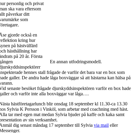
hur personlig och privat
man ska vara eftersom
allt påverkar ditt
varumärke som
företagare.
Åse gjorde också en
reflektion kring hur
synen på hästvälfärd
och hästhållning har
ändrats på 20 år. Första
gången
En annan utfodringsmodell.
djurskyddsinspektörer
inspekterade hennes stall frågade de varför det bara var en box som
hade galler. De andra hade låga boxväggar så att hästarna kan hälsa på
varann.
Vid senaste besöket frågade djurskyddsinspektören varför en box hade
galler och varför inte alla boxväggar var låga….
Nästa hästföretagarlunch blir onsdag 18 september kl 11.30-ca 13.30
hos Sylvia K Persson i Vinköl, som arbetar med coachning med häst.
Alla tar med egen mat medan Sylvia bjuder på kaffe och kaka samt
presentation av sin verksamhet.
Anmäl dig senast måndag 17 september till Sylvia
via mail
eller
Messenger.