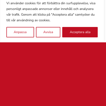
Vi använder cookies för att förbättra din surfupplevelse, visa
Linda Nilsson gestalta Ronja Rövardotter
personligt anpassade annonser eller innehåll och analysera
tillsammans med Torsten. Foto: Therese
vår trafik. Genom att klicka på "Acceptera alla" samtycker du
till vår användning av cookies.
Hübner.
Anpassa
Avvisa
Acceptera alla
Linda Nilsson och Torsten visade upp sig på
Skarahästivalen 2016.
Föregående
Nästa