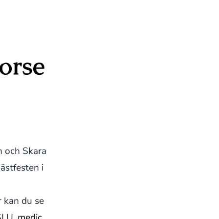
orse
n och Skara
ästfesten i
r kan du se
SLU,
medic