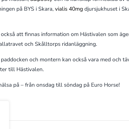
ningen på BYS i Skara,
vialis 40mg
djursjukhuset i S
också att finnas information om Hästivalen som äge
llatravet och Skålltorps ridanläggning.
paddocken och montern kan också vara med och tä
ter till Hästivalen.
lsa på – från onsdag till söndag på Euro Horse!