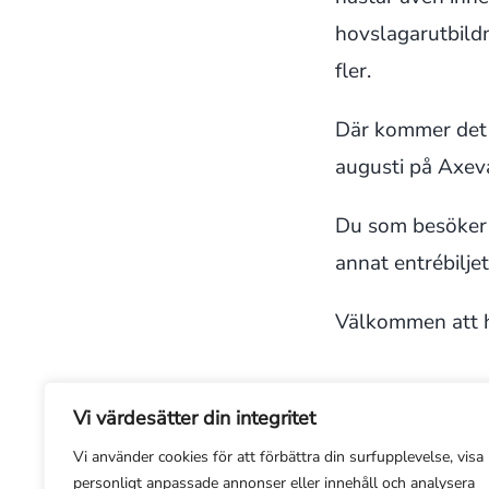
hovslagarutbild
fler.
Där kommer det 
augusti på Axeva
Du som besöker 
annat entrébiljet
Välkommen att hä
Vi värdesätter din integritet
Vi använder cookies för att förbättra din surfupplevelse, visa
Föregående
personligt anpassade annonser eller innehåll och analysera