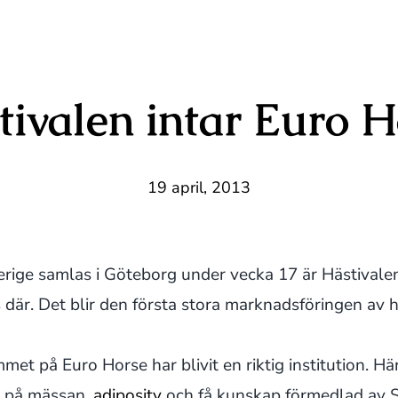
tivalen intar Euro H
19 april, 2013
erige samlas i Göteborg under vecka 17 är Hästivale
 där. Det blir den första stora marknadsföringen av h
t på Euro Horse har blivit en riktig institution. Hä
e på mässan,
adiposity
och få kunskap förmedlad av 