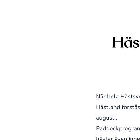
Häs
När hela Hästsv
Hästland förstås
augusti.
Paddockprogramme
hästar även inn