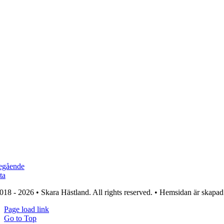
egående
ta
018 - 2026 • Skara Hästland. All rights reserved. • Hemsidan är skapa
Page load link
Go to Top