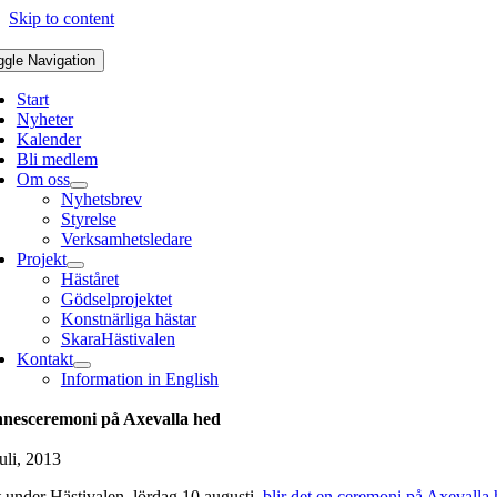
Skip to content
ggle Navigation
Start
Nyheter
Kalender
Bli medlem
Om oss
Nyhetsbrev
Styrelse
Verksamhetsledare
Projekt
Häståret
Gödselprojektet
Konstnärliga hästar
SkaraHästivalen
Kontakt
Information in English
nesceremoni på Axevalla hed
uli, 2013
t under Hästivalen,
lördag 10 augusti,
blir det en ceremoni på Axevalla 