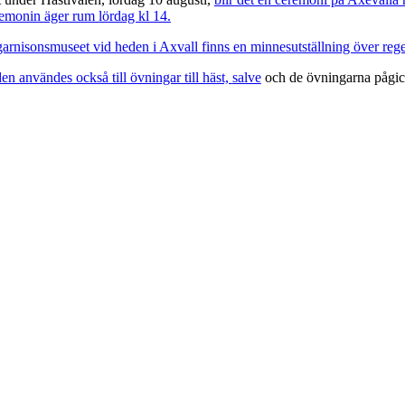
emonin äger rum lördag kl 14.
garnisonsmuseet vid heden i Axvall finns en minnesutställning över rege
n användes också till övningar till häst,
salve
och de övningarna pågick