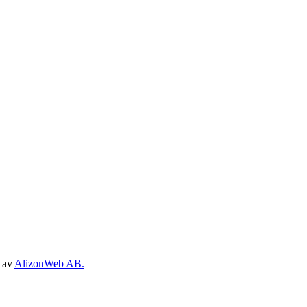
d av
AlizonWeb AB.