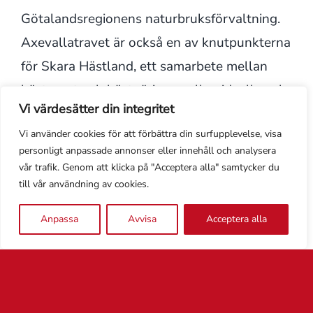
Götalandsregionens naturbruksförvaltning.
Axevallatravet är också en av knutpunkterna
för Skara Hästland, ett samarbete mellan
hästsport och hästnäring, mellan ideella och
Vi värdesätter din integritet
professionella krafter i hästsektorn.
Vi använder cookies för att förbättra din surfupplevelse, visa
Axevalla är så mycket mer än en av Sveriges
personligt anpassade annonser eller innehåll och analysera
större travbanor. Här finns både ovalbana
vår trafik. Genom att klicka på "Acceptera alla" samtycker du
och passbana för islandshäst, moderna stall
till vår användning av cookies.
och stora ridhus. Dessutom finns
Anpassa
Avvisa
Acceptera alla
hovslagarskola, veterinärklinik och
hästsportbutik.