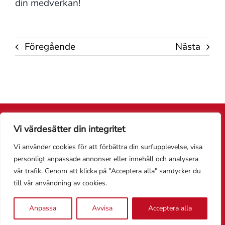
din medverkan!
Föregående
Nästa
© 2018 - 2026 • Skara Hästland. All rights reserved. • Hemsidan är
Vi värdesätter din integritet
skapad av
AlizonWeb AB.
Vi använder cookies för att förbättra din surfupplevelse, visa
personligt anpassade annonser eller innehåll och analysera
vår trafik. Genom att klicka på "Acceptera alla" samtycker du
till vår användning av cookies.
Anpassa
Avvisa
Acceptera alla