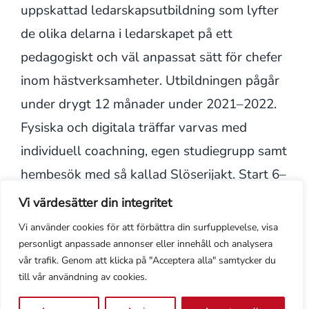
uppskattad ledarskapsutbildning som lyfter
de olika delarna i ledarskapet på ett
pedagogiskt och väl anpassat sätt för chefer
inom hästverksamheter. Utbildningen pågår
under drygt 12 månader under 2021–2022.
Fysiska och digitala träffar varvas med
individuell coachning, egen studiegrupp samt
hembesök med så kallad Slöserijakt. Start 6–
7 oktober.
Vi värdesätter din integritet
Vi använder cookies för att förbättra din surfupplevelse, visa
Läs mer om arbetsmarknadsutbildningarna
personligt anpassade annonser eller innehåll och analysera
här
vår trafik. Genom att klicka på "Acceptera alla" samtycker du
till vår användning av cookies.
Läs mer om ledarpraktikan här