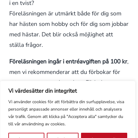
i en tvist?
Föreläsningen är utmärkt både för dig som
har hästen som hobby och för dig som jobbar
med hästar. Det blir också möjlighet att
ställa frågor.
Föreläsningen ingår i entréavgiften på 100 kr
,
men vi rekommenderar att du förbokar för
att vara garanterad en plats. Förboka genom
Vi värdesätter din integritet
mail till
kontakt@dev.skarahastland.se
Vi använder cookies för att förbättra din surfupplevelse, visa
personligt anpassade annonser eller innehåll och analysera
vår trafik. Genom att klicka på "Acceptera alla" samtycker du
till vår användning av cookies.