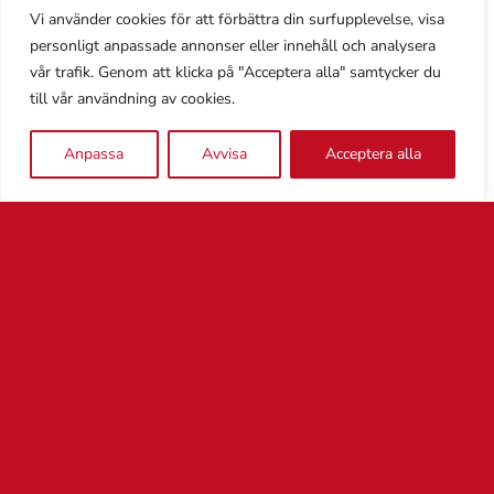
Ljungné, rektor, i ett pressmeddelande från
Vi använder cookies för att förbättra din surfupplevelse, visa
BYS.
personligt anpassade annonser eller innehåll och analysera
vår trafik. Genom att klicka på "Acceptera alla" samtycker du
Varje utbildning som en yrkeshögskola
till vår användning av cookies.
ansöker
om att få driva granskas av
Anpassa
Avvisa
Acceptera alla
Myndigheten för Yrkeshögskolan för att
säkerställa att den håller rätt kvalitet och att
det finns ett behov av fler utbildade personer
inom området. Det innebär också att ansökan
måste förnyas med jämna mellanrum för de
befintliga utbildningar som yrkeshögskolan
driver.
Läs mer om BYS
här