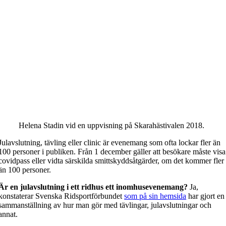
Helena Stadin vid en uppvisning på Skarahästivalen 2018.
Julavslutning, tävling eller clinic är evenemang som ofta lockar fler än
100 personer i publiken. Från 1 december gäller att besökare måste visa
covidpass eller vidta särskilda smittskyddsåtgärder, om det kommer fler
än 100 personer.
Är en julavslutning i ett ridhus ett inomhusevenemang?
Ja,
konstaterar Svenska Ridsportförbundet
som på sin hemsida
har gjort en
sammanställning av hur man gör med tävlingar, julavslutningar och
annat.