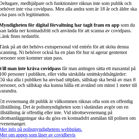
Deltagare, medhjälpare och funktionärer räknas inte som publik och
behöver inte visa covidpass. Men alla andra som är 18 år och äldre ska
visa pass och legitimation.
Myndigheten för digital förvaltning har tagit fram en app
som du
kan ladda ner kostnadsfritt och använda för att scanna av covidpass.
Länk finns nedanför.
Tänk på att det behövs extrapersonal vid entrén för att sköta denna
scanning. Ni behöver också ha en plan för hur ni agerar gentemot
personer som kommer utan pass.
Vill man inte kräva covidpass
får man antingen sätta ett maxantal på
100 personer i publiken, eller vidta särskilda smittskyddsåtgärder:
Då ska alla i publiken ha anvisad sittplats, sällskap ska bestå av max 8
personer, och sällskap ska kunna hålla ett avstånd om minst 1 meter till
varandra.
Ett evenemang dit publik är välkommen räknas ofta som en offentlig
tillställning. Det är polismyndigheten som i slutändan avgör om en
tillställning är offentlig eller inte. Vid idrottsevenemang på
idrottsanläggningar ska du göra en kostnadsfri anmälan till polisen om
evenemanget.
Mer info på polismyndighetens webbplats.
Mer om appen som läser av covidbevis