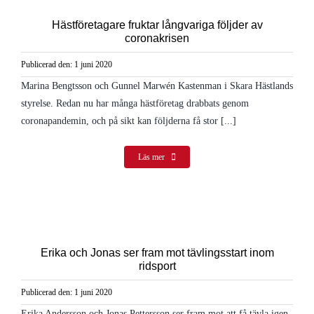
Kontakt
Hästföretagare fruktar långvariga följder av
coronakrisen
Publicerad den: 1 juni 2020
Marina Bengtsson och Gunnel Marwén Kastenman i Skara Hästlands
styrelse. Redan nu har många hästföretag drabbats genom
coronapandemin, och på sikt kan följderna få stor [...]
Läs mer
Erika och Jonas ser fram mot tävlingsstart inom
ridsport
Publicerad den: 1 juni 2020
Erika Andersson och Jonas Pettersson ser fram mot att få tävla igen.